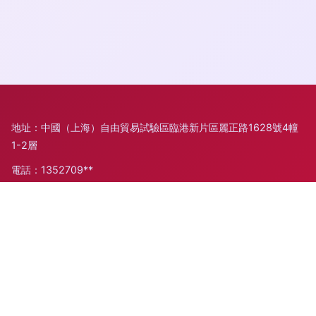
地址：中國（上海）自由貿易試驗區臨港新片區麗正路1628號4幢
1-2層
電話：1352709**
Copyright © 2026
m.big512.cn
家用電器
上海跬步離商貿有限公
司
家用電器
版權所有
Sitemap
感谢您访问我们的网站，您可能还对以下资源感兴趣：营口章合
文化传播有限公司