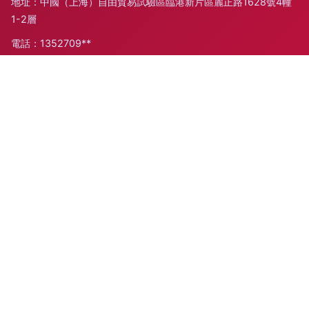
地址：中國（上海）自由貿易試驗區臨港新片區麗正路1628號4幢
1-2層
電話：1352709**
Copyright © 2026
m.big512.cn
家用電器
上海跬步離商貿有限公
司
家用電器
版權所有
Sitemap
感谢您访问我们的网站，您可能还对以下资源感兴趣：营口章合
文化传播有限公司
国产久在线|国产玖操视频|国产玖草在线视频|国产玖玖影院|国
产玖玖在线视频|国产玖六在线|国产酒店刺激对白|国产酒店自
拍|国产剧情无码在线|国产剧情在线
网站地图
主站蜘蛛池模板：
黄片欧洲
|
国产97免费视频
|
久草五月天
|
老熟女91九色 四虎色站 欧美A片网 午夜老司机电影网 91成人版 91熟妇探花 精品99