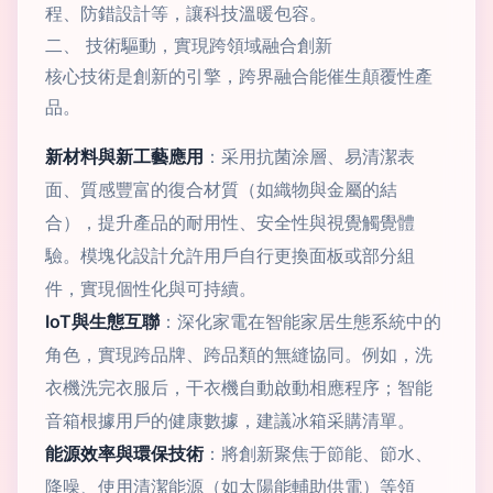
程、防錯設計等，讓科技溫暖包容。
二、 技術驅動，實現跨領域融合創新
核心技術是創新的引擎，跨界融合能催生顛覆性產
品。
新材料與新工藝應用
：采用抗菌涂層、易清潔表
面、質感豐富的復合材質（如織物與金屬的結
合），提升產品的耐用性、安全性與視覺觸覺體
驗。模塊化設計允許用戶自行更換面板或部分組
件，實現個性化與可持續。
IoT與生態互聯
：深化家電在智能家居生態系統中的
角色，實現跨品牌、跨品類的無縫協同。例如，洗
衣機洗完衣服后，干衣機自動啟動相應程序；智能
音箱根據用戶的健康數據，建議冰箱采購清單。
能源效率與環保技術
：將創新聚焦于節能、節水、
降噪、使用清潔能源（如太陽能輔助供電）等領