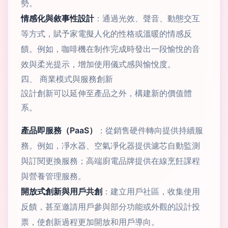
勢。
情感化與敘事性設計
：通過光效、聲音、動態交互
等方式，賦予家電擬人化的性格或溫暖的情感反
饋。例如，咖啡機在制作完成時發出一段愉悅的音
效與柔光提示，增加使用儀式感與愉悅度。
四、 商業模式與服務創新
設計創新可以延伸至產品之外，構建新的價值體
系。
產品即服務（PaaS）
：從銷售硬件轉向提供持續服
務。例如，凈水器、空氣凈化器提供濾芯自動監測
與訂閱更換服務；高端廚電品牌提供在線烹飪課程
與營養管理服務。
開放式創新與用戶共創
：建立用戶社區，收集使用
反饋，甚至邀請用戶參與部分功能或外觀的設計投
票，使創新過程更加開放和用戶導向。