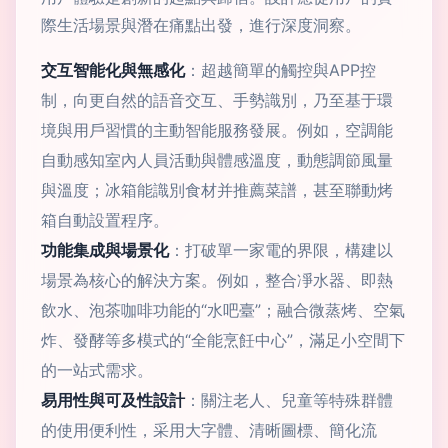
際生活場景與潛在痛點出發，進行深度洞察。
交互智能化與無感化
：超越簡單的觸控與APP控
制，向更自然的語音交互、手勢識別，乃至基于環
境與用戶習慣的主動智能服務發展。例如，空調能
自動感知室內人員活動與體感溫度，動態調節風量
與溫度；冰箱能識別食材并推薦菜譜，甚至聯動烤
箱自動設置程序。
功能集成與場景化
：打破單一家電的界限，構建以
場景為核心的解決方案。例如，整合凈水器、即熱
飲水、泡茶咖啡功能的“水吧臺”；融合微蒸烤、空氣
炸、發酵等多模式的“全能烹飪中心”，滿足小空間下
的一站式需求。
易用性與可及性設計
：關注老人、兒童等特殊群體
的使用便利性，采用大字體、清晰圖標、簡化流