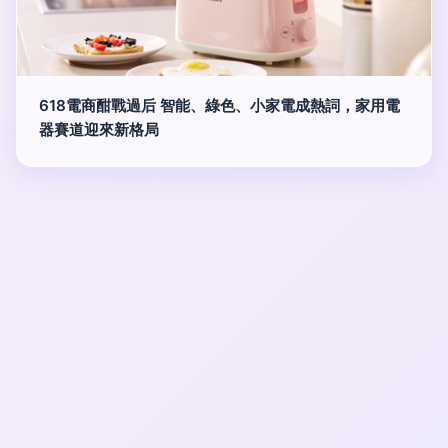
618電商酣戰過后 智能、綠色、小家電成熱詞，家用電
器賽道迎來新格局